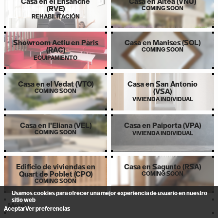
Casa en el Ensanche
Casa en Altea (VNU)
(RVE)
COMING SOON
REHABILITACIÓN
Showroom Actiu en Paris
Casa en Manises (SOL)
(RAC)
COMING SOON
EQUIPAMIENTO
Casa en el Vedat (VTO)
Casa en San Antonio
COMING SOON
(VSA)
VIVIENDA INDIVIDUAL
Casa en l’Eliana (VEL)
Casa en Paiporta (VPA)
COMING SOON
VIVIENDA INDIVIDUAL
Edificio de viviendas en
Casa en Sagunto (RSA)
Quart de Poblet (CPO)
COMING SOON
COMING SOON
Usamos cookies para ofrecer una mejor experiencia de usuario en nuestro
sitio web
Menú
Aceptar
Ver preferencias