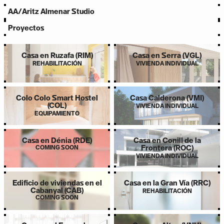
AA/
Aritz Almenar Studio
Proyectos
Casa en Ruzafa (RIM)
Casa en Serra (VGL)
REHABILITACIÓN
VIVIENDA INDIVIDUAL
Colo Colo Smart Hostel
Casa Calderona (VMI)
(COL)
VIVIENDA INDIVIDUAL
EQUIPAMIENTO
Casa en Dénia (RDE)
Casa en Conill de la
COMING SOON
Frontera (ROC)
VIVIENDA INDIVIDUAL
Edificio de viviendas en el
Casa en la Gran Vía (RRC)
Cabanyal (CAB)
REHABILITACIÓN
COMING SOON