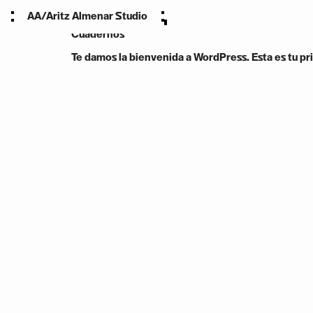
Autor:
69047bc535d6
AA/Aritz Almenar Studio
Cuadernos
Te damos la bienvenida a WordPress. Esta es tu pri